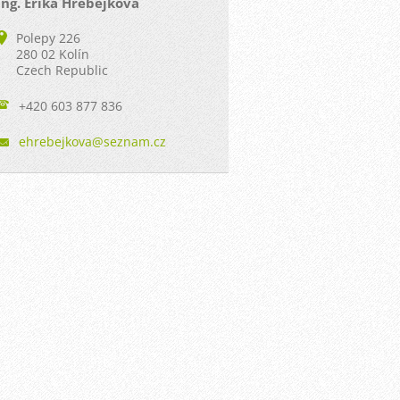
Ing. Erika Hřebejková
Polepy 226
280 02 Kolín
Czech Republic
+420 603 877 836
ehrebejk
ova@sezn
am.cz