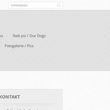
us
Naši psi / Our Dogs
Fotogalerie / Pics
KONTAKT