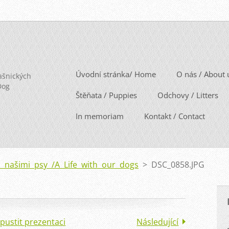
Úvodní stránka/ Home
O nás / About 
ašnických
Dog
Štěňata / Puppies
Odchovy / Litters
In memoriam
Kontakt / Contact
s našimi psy /A Life with our dogs
>
DSC_0858.JPG
pustit prezentaci
Následující