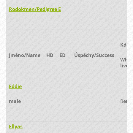
Rodokmen/Pedigree E
Kde ž
Jméno/Name
HD
ED
Úspěchy/Success
Wher
lives
Eddie
male
B
ero
Ellyas