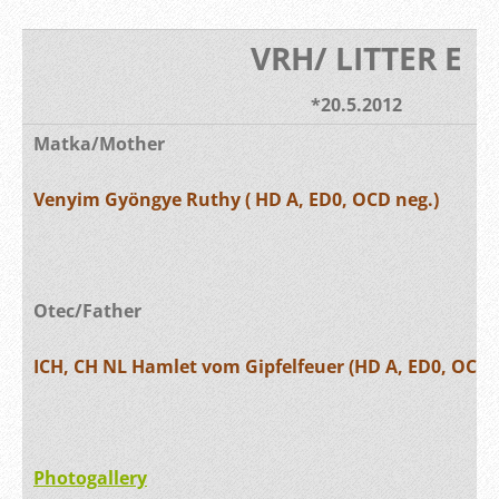
VRH/ LITTER E
*20.5.2012
Matka/Mother
Venyim Gyöngye Ruthy ( HD A, ED0, OCD neg.)
Otec/Father
ICH, CH NL Hamlet vom Gipfelfeuer (HD A, ED0, OCD 
Photogallery