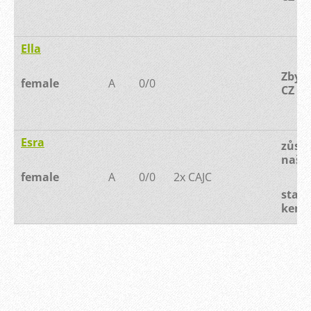
Ella
Zbysl
female
A
0/0
CZ
Esra
zůsta
naší 
female
A
0/0
2x CAJC
stay 
kenn