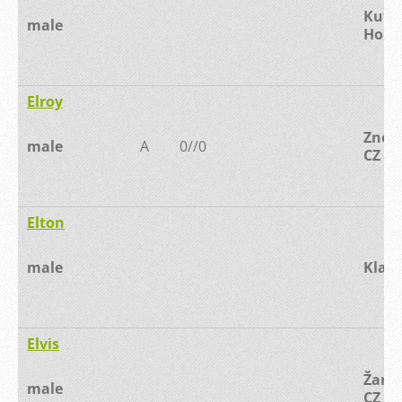
Kutn
male
Hora,
Elroy
Znoj
male
A
0//0
CZ
Elton
male
Klad
Elvis
Žamb
male
CZ