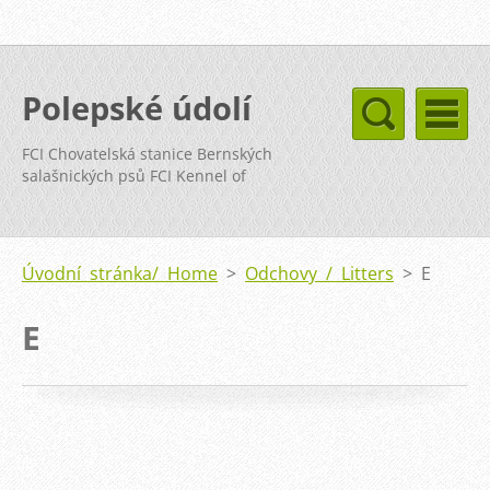
Polepské údolí
FCI Chovatelská stanice Bernských
salašnických psů FCI Kennel of
Bernese Mountain Dog
Úvodní stránka/ Home
>
Odchovy / Litters
>
E
E