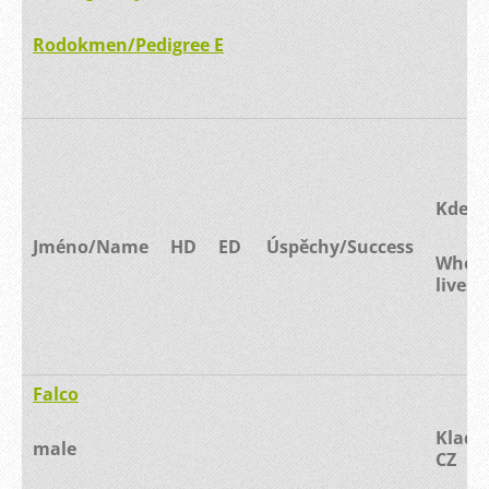
Rodokmen/Pedigree E
Kde ži
Jméno/Name
HD
ED
Úspěchy/Success
Wher
lives
Falco
Kladn
male
CZ