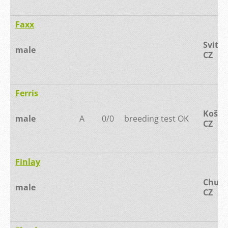
Faxx
Svitav
male
CZ
Ferris
Košeti
male
A
0/0
breeding test OK
CZ
Finlay
Chudí
male
CZ