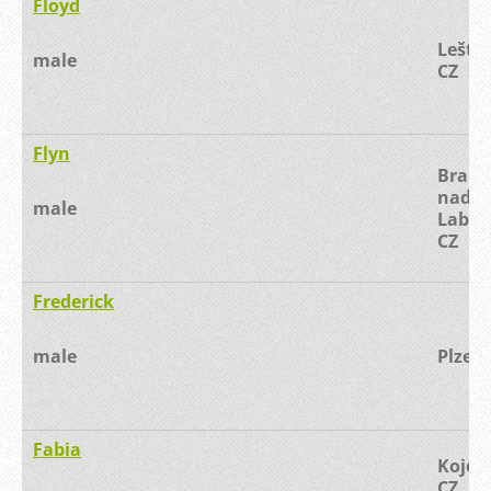
Floyd
Leštin
male
CZ
Flyn
Brand
nad
male
Labe
CZ
Frederick
male
Plzeň,
Fabia
Kojeti
CZ