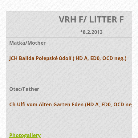
VRH F/ LITTER F
*8.2.2013
Matka/Moth
JCH Balida Polepské údolí ( HD A, ED0, OCD neg.)
Otec/Father
Ch Ulfi vom Alten Garten Eden (HD A, ED0, OCD neg.)
Photogallery