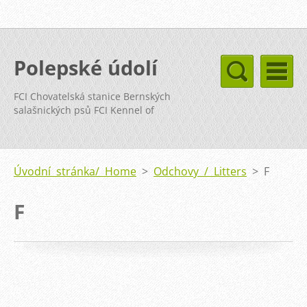
Polepské údolí
FCI Chovatelská stanice Bernských
salašnických psů FCI Kennel of
Bernese Mountain Dog
Úvodní stránka/ Home
>
Odchovy / Litters
>
F
F