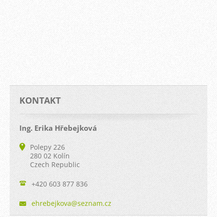
KONTAKT
Ing. Erika Hřebejková
Polepy 226
280 02 Kolín
Czech Republic
+420 603 877 836
ehrebejk
ova@sezn
am.cz