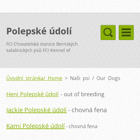
Polepské údolí
FCI Chovatelská stanice Bernských
salašnických psů FCI Kennel of
Bernese Mountain Dog
Úvodní stránka/ Home
>
Naši psi / Our Dogs
Heni Polepské údolí
- out of breeding
Jackie Polepské údolí
- chovná fena
Kami Polepské údolí
- chovná fena