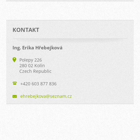
KONTAKT
Ing. Erika Hřebejková
Polepy 226
280 02 Kolín
Czech Republic
+420 603 877 836
ehrebejk
ova@sezn
am.cz