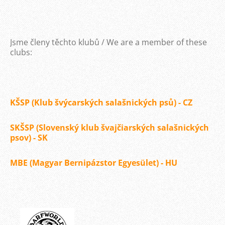
Jsme členy těchto klubů / We are a member of these
clubs:
KŠSP (Klub švýcarských salašnických psů) - CZ
SKŠSP (Slovenský klub švajčiarských salašnických
psov) - SK
MBE (Magyar Bernipázstor Egyesület) - HU