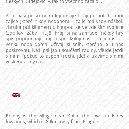
Českých Budějovic. A tak to všechno začalo…
A co naši pejsci nejraději dělají? Lítají po polích, honí
zajíce (které nikdy nedohoní – zajíc má vždy náskok
zhruba půl kilometru), koupou se ve zdejším rybníce
(zde loví žáby – fuj!), hrají si na zahradě (někdy hry
spíš připomínají boj) a spí. Milují naši společnost ať
venku nebo doma. Užívají si sníh, kterého je u nás
poskrovnu. Naši psi jsou součástí rodiny, všude jezdí
s námi (pokud to aspoň trochu jde) a trávíme s nimi
veškerý volný čas.
Polepy is the village near Kolín, the town in Elbes
lowlands, which is 60km away from Prague.