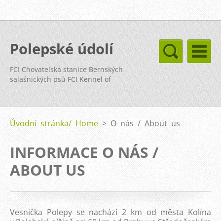
Polepské údolí
FCI Chovatelská stanice Bernských
salašnických psů FCI Kennel of
Bernese Mountain Dog
Úvodní stránka/ Home
>
O nás / About us
INFORMACE O NÁS /
ABOUT US
Vesnička Polepy se nachází 2 km od města Kolína