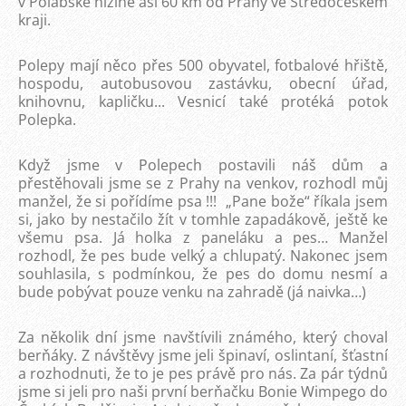
v Polabské nížině asi 60 km od Prahy ve Středočeském
kraji.
Polepy mají něco přes 500 obyvatel, fotbalové hřiště,
hospodu, autobusovou zastávku, obecní úřad,
knihovnu, kapličku... Vesnicí také protéká potok
Polepka.
Když jsme v Polepech postavili náš dům a
přestěhovali jsme se z Prahy na venkov, rozhodl můj
manžel, že si pořídíme psa !!! „Pane bože“ říkala jsem
si, jako by nestačilo žít v tomhle zapadákově, ještě ke
všemu psa. Já holka z paneláku a pes… Manžel
rozhodl, že pes bude velký a chlupatý. Nakonec jsem
souhlasila, s podmínkou, že pes do domu nesmí a
bude pobývat pouze venku na zahradě (já naivka…)
Za několik dní jsme navštívili známého, který choval
berňáky. Z návštěvy jsme jeli špinaví, oslintaní, šťastní
a rozhodnuti, že to je pes právě pro nás. Za pár týdnů
jsme si jeli pro naši první berňačku Bonie Wimpego do