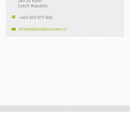
280 02 Kolín
Czech Republic
+420 603 877 836
ehrebejk
ova@sezn
am.cz
© 2011 Všechna práva vyhrazena.
Tvorba webových stránek zdarma