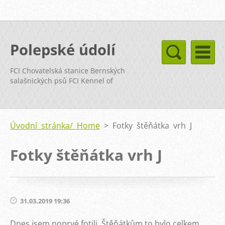
Polepské údolí
FCI Chovatelská stanice Bernských
salašnických psů FCI Kennel of
Bernese Mountain Dog
Úvodní stránka/ Home
>
Fotky štěňátka vrh J
Fotky štěňátka vrh J
31.03.2019 19:36
Dnes jsem poprvé fotili. Štěňátkům to bylo celkem