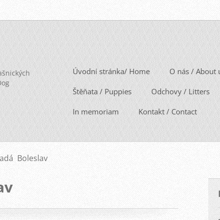
Úvodní stránka/ Home
O nás / About 
ašnických
Dog
Štěňata / Puppies
Odchovy / Litters
In memoriam
Kontakt / Contact
adá Boleslav
av