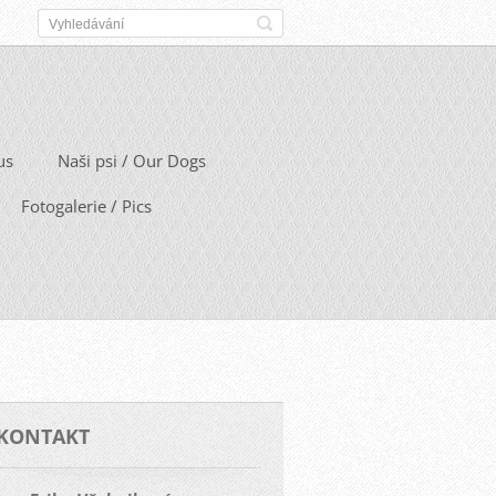
us
Naši psi / Our Dogs
Fotogalerie / Pics
KONTAKT