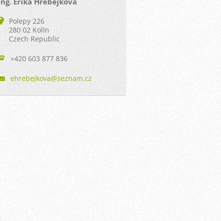
Ing. Erika Hřebejková
Polepy 226
280 02 Kolín
Czech Republic
+420 603 877 836
ehrebejk
ova@sezn
am.cz