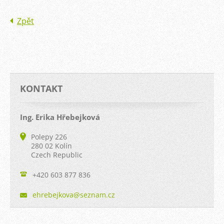
Zpět
KONTAKT
Ing. Erika Hřebejková
Polepy 226
280 02 Kolín
Czech Republic
+420 603 877 836
ehrebejk
ova@sezn
am.cz