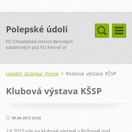
Polepské údolí
FCI Chovatelská stanice Bernských
salašnických psů FCI Kennel of
Bernese Mountain Dog
Úvodní stránka/ Home
>
Klubová výstava KŠSP
Klubová výstava KŠSP
09.06.2012 23:02
2.6.2012 nás na klubové výstavě v Rožnově pod