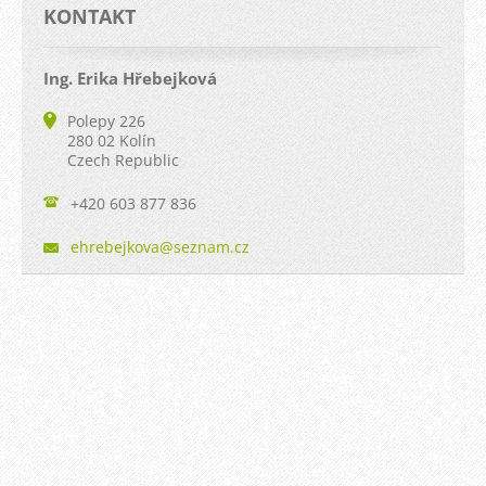
KONTAKT
Ing. Erika Hřebejková
Polepy 226
280 02 Kolín
Czech Republic
+420 603 877 836
ehrebejk
ova@sezn
am.cz