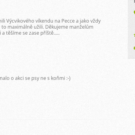
nili Výcvikového víkendu na Pecce a jako vždy
 si to maximálně užili. Děkujeme manželům
 těšíme se zase příště.....
alo o akci se psy ne s koňmi :-)