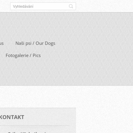
us
Naši psi / Our Dogs
Fotogalerie / Pics
KONTAKT