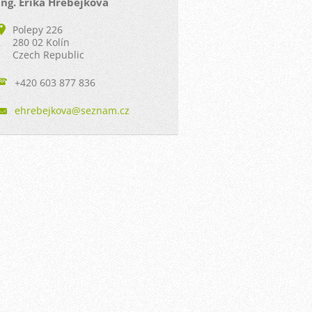
Ing. Erika Hřebejková
Polepy 226
280 02 Kolín
Czech Republic
+420 603 877 836
ehrebejk
ova@sezn
am.cz