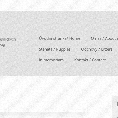
Úvodní stránka/ Home
O nás / About 
ašnických
Dog
Štěňata / Puppies
Odchovy / Litters
In memoriam
Kontakt / Contact
!!!