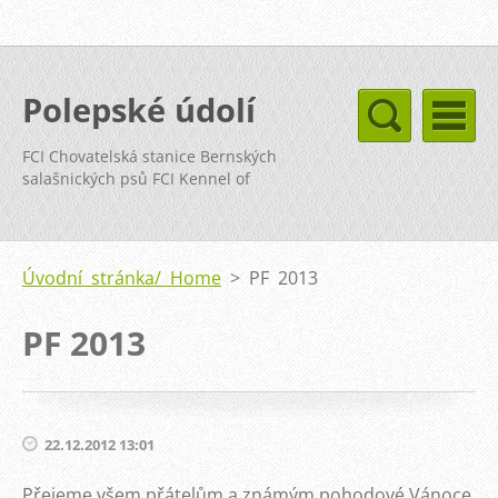
Polepské údolí
FCI Chovatelská stanice Bernských
salašnických psů FCI Kennel of
Bernese Mountain Dog
Úvodní stránka/ Home
>
PF 2013
PF 2013
22.12.2012 13:01
Přejeme všem přátelům a známým pohodové Vánoce,