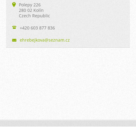
Polepy 226
280 02 Kolín
Czech Republic
+420 603 877 836
ehrebejk
ova@sezn
am.cz
© 2011 Všechna práva vyhrazena.