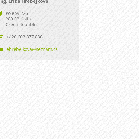
Ing. Erika Hřebejková
Polepy 226
280 02 Kolín
Czech Republic
+420 603 877 836
ehrebejk
ova@sezn
am.cz