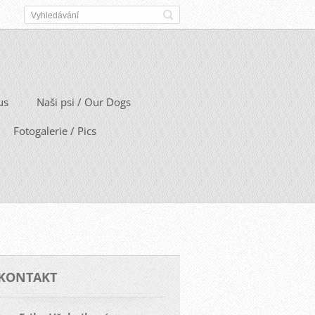
us
Naši psi / Our Dogs
Fotogalerie / Pics
KONTAKT