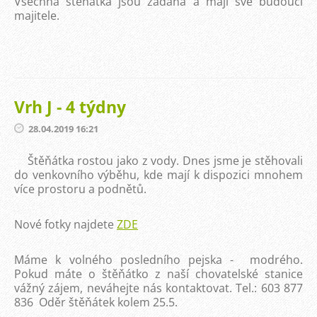
Všechna štěňátka jsou zadaná a mají své budoucí
majitele.
Vrh J - 4 týdny
28.04.2019 16:21
Štěňátka rostou jako z vody. Dnes jsme je stěhovali
do venkovního výběhu, kde mají k dispozici mnohem
více prostoru a podnětů.
Nové fotky najdete
ZDE
Máme k volného posledního pejska - modrého.
Pokud máte o štěňátko z naší chovatelské stanice
vážný zájem, neváhejte nás kontaktovat. Tel.: 603 877
836 Oděr štěňátek kolem 25.5.