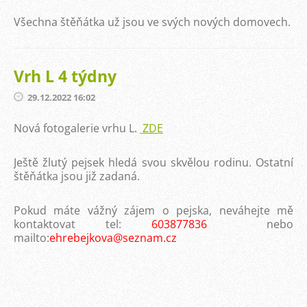
Všechna štěňátka už jsou ve svých nových domovech.
Vrh L 4 týdny
29.12.2022 16:02
Nová fotogalerie vrhu L.
ZDE
Ještě žlutý pejsek hledá svou skvělou rodinu. Ostatní
štěňátka jsou již zadaná.
Pokud máte vážný zájem o pejska, neváhejte mě
kontaktovat tel:
603877836
nebo
mailto:
ehrebejkova@seznam.cz