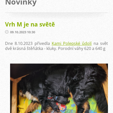
Novinky
Vrh M je na světě
09.10.2023 10:30
Dne 8.10.2023 přivedla
Kami Polepské ůdolí
na svět
dvě krásná štěňátka - kluky. Porodní váhy 620 a 640 g