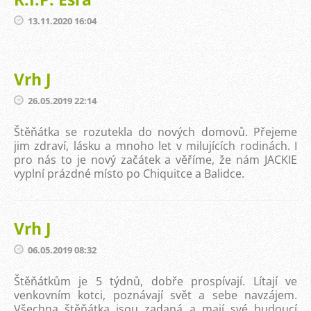
13.11.2020 16:04
Vrh J
26.05.2019 22:14
Štěňátka se rozutekla do nových domovů. Přejeme
jim zdraví, lásku a mnoho let v milujících rodinách. I
pro nás to je nový začátek a věříme, že nám JACKIE
vyplní prázdné místo po Chiquitce a Balidce.
Vrh J
06.05.2019 08:32
Štěňátkům je 5 týdnů, dobře prospívají. Lítají ve
venkovním kotci, poznávají svět a sebe navzájem.
Všechna štěňátka jsou zadaná a mají své budoucí