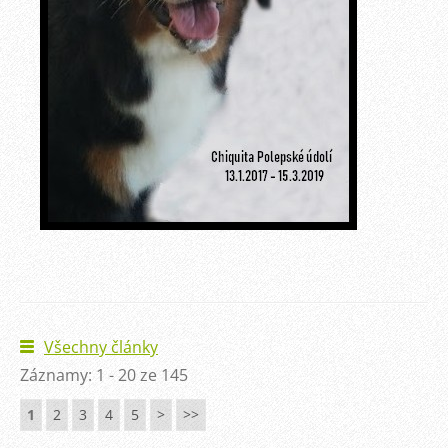
Všechny články
Záznamy: 1 - 20 ze 145
1
2
3
4
5
>
>>