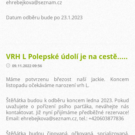
ehrebejkova@seznam.cz
Datum odběru bude po 23.1.2023
VRH L Polepské údolí je na cestě.....
09.11.2022 09:56
Máme potvrzenu březost naší Jackie. Koncem
listopadu očekáváme narození vrh L.
Štěňátka budou k odběru koncem ledna 2023. Pokud
uvažujete o pořízení psího parťáka, neváhejte nás
kontaktovat. Již nyní přijímáme předběžné rezervace!
Email: ehrebejkova@seznam.cz, tel.: +420603877836
Štěňátka budou čipovaná, očkovaná, socializovaná,