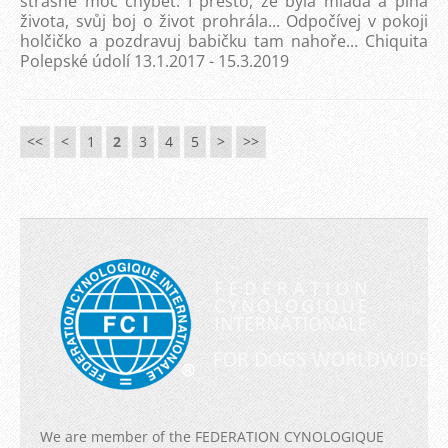
strašně moc chybět. I přesto, že byla mladá a plná
života, svůj boj o život prohrála... Odpočívej v pokoji
holčičko a pozdravuj babičku tam nahoře... Chiquita
Polepské údolí 13.1.2017 - 15.3.2019
<<
<
1
2
3
4
5
>
>>
We are member of the FEDERATION CYNOLOGIQUE