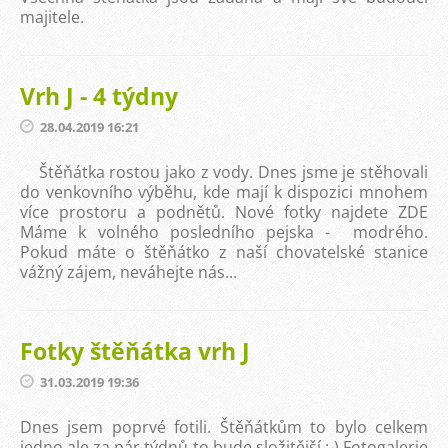
majitele.
Vrh J - 4 týdny
28.04.2019 16:21
Štěňátka rostou jako z vody. Dnes jsme je stěhovali
do venkovního výběhu, kde mají k dispozici mnohem
více prostoru a podnětů. Nové fotky najdete ZDE
Máme k volného posledního pejska - modrého.
Pokud máte o štěňátko z naší chovatelské stanice
vážný zájem, neváhejte nás...
Fotky štěňátka vrh J
31.03.2019 19:36
Dnes jsem poprvé fotili. Štěňátkům to bylo celkem
jedno,ale za pár týdnů to bude složitější :-) Fotogalerie