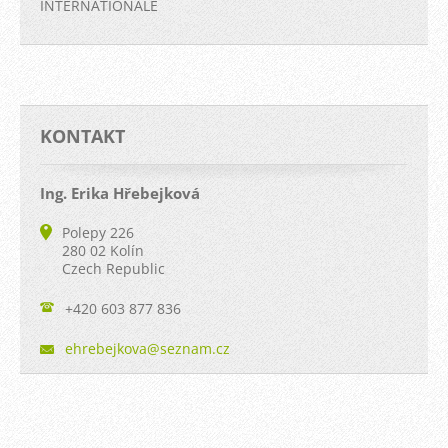
INTERNATIONALE
KONTAKT
Ing. Erika Hřebejková
Polepy 226
280 02 Kolín
Czech Republic
+420 603 877 836
ehrebejk
ova@sezn
am.cz