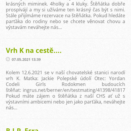
krásných miminek. 4holky a 4 kluky. Štěňátka dobře
prospívájí a my si užíváme ten krásný čas být s nimi.
Stále přijímáme rezervace na štěňátka. Pokud hledáte
parťáka do rodiny nebo se chcete věnovat chovu a
výstavám neváhejte nás...
Vrh K na cestě....
07.05.2021 13:39
Kolem 12.6.2021 se v naší chovatelské stanici narodí
vrh K. Matka: Jackie Polepské údolí Otec: Yordan
Codeli Girls Rodokmen budoucích
štěňat: ingrus.net/berner/en/testmating/41398/41817
Pokud máte zájem o štěňátka z naší CHS ať už s
výstavními ambicemi nebo jen jako parťáka, neváhejte
nás...
R.I.P. Esra