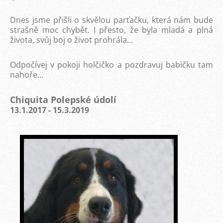
Dnes jsme přišli o skvělou parťačku, která nám bude
strašně moc chybět. I přesto, že byla mladá a plná
života, svůj boj o život prohrála...
Odpočívej v pokoji holčičko a pozdravuj babičku tam
nahoře...
Chiquita Polepské údolí
13.1.2017 - 15.3.2019