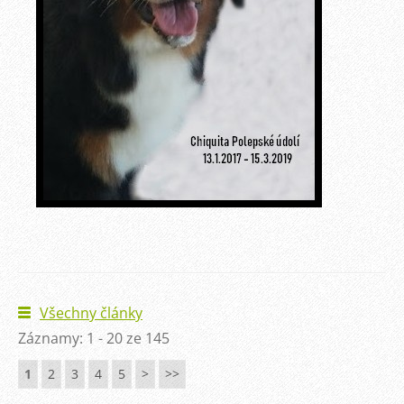
Všechny články
Záznamy: 1 - 20 ze 145
1
2
3
4
5
>
>>