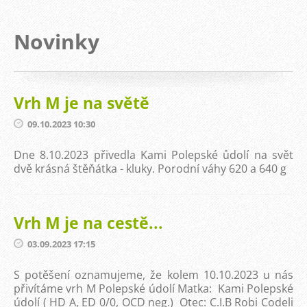
Novinky
Vrh M je na světě
09.10.2023 10:30
Dne 8.10.2023 přivedla Kami Polepské ůdolí na svět
dvě krásná štěňátka - kluky. Porodní váhy 620 a 640 g
Vrh M je na cestě...
03.09.2023 17:15
S potěšení oznamujeme, že kolem 10.10.2023 u nás
přivítáme vrh M Polepské údolí Matka: Kami Polepské
údolí ( HD A, ED 0/0, OCD neg.) Otec: C.I.B Robi Codeli