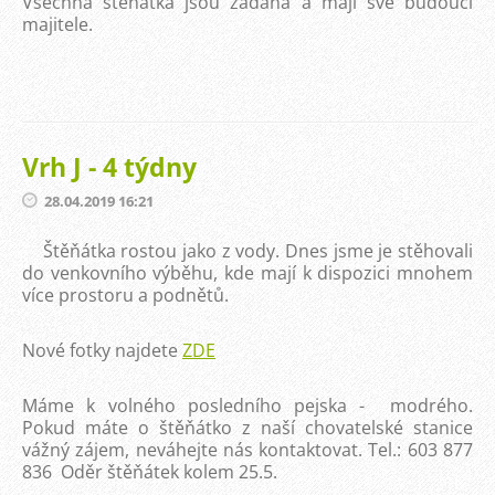
Všechna štěňátka jsou zadaná a mají své budoucí
majitele.
Vrh J - 4 týdny
28.04.2019 16:21
Štěňátka rostou jako z vody. Dnes jsme je stěhovali
do venkovního výběhu, kde mají k dispozici mnohem
více prostoru a podnětů.
Nové fotky najdete
ZDE
Máme k volného posledního pejska - modrého.
Pokud máte o štěňátko z naší chovatelské stanice
vážný zájem, neváhejte nás kontaktovat. Tel.: 603 877
836 Oděr štěňátek kolem 25.5.