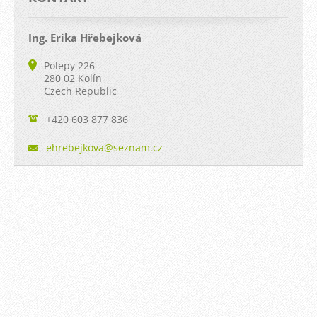
Ing. Erika Hřebejková
Polepy 226
280 02 Kolín
Czech Republic
+420 603 877 836
ehrebejk
ova@sezn
am.cz