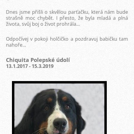
Dnes jsme přišli o skvělou parťačku, která nám bude
strašně moc chybět. I přesto, že byla mladá a plná
života, svůj boj o život prohrála...
Odpočívej v pokoji holčičko a pozdravuj babičku tam
nahoře...
Chiquita Polepské údolí
13.1.2017 - 15.3.2019