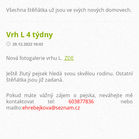
Všechna štěňátka už jsou ve svých nových domovech.
Vrh L 4 týdny
29.12.2022 16:02
Nová fotogalerie vrhu L.
ZDE
Ještě žlutý pejsek hledá svou skvělou rodinu. Ostatní
štěňátka jsou již zadaná.
Pokud máte vážný zájem o pejska, neváhejte mě
kontaktovat tel:
603877836
nebo
mailto:
ehrebejkova@seznam.cz