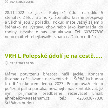
30.11.2022 20:46
28.11.2022 se Jackie Polepské údolí narodilo 5
štěňátek. 2 kluci a 3 holky. Štěňátka krásně prospívají
a všichni jsou v pořádku. Pokud máte vážný zájem o
štěňátko na výstavy, chov nebo jako kamaráda do
rodiny, neváhejte nás kontaktovat. Tel. 603877836
nebo mail: ehrebejkova@seznam.cz Datum odběru...
VRH L Polepské údolí je na cestě.....
09.11.2022 09:56
Máme potvrzenu březost naší Jackie. Koncem
listopadu očekáváme narození vrh L. Štěňátka budou
k odběru koncem ledna 2023. Pokud uvažujete o
pořízení psího parťáka, neváhejte nás kontaktovat. Již
nyní přijímáme předběžné rezervace! Email:
ehrebejkova@seznam.cz, tel.: +420603877836
Štěňátka budou...