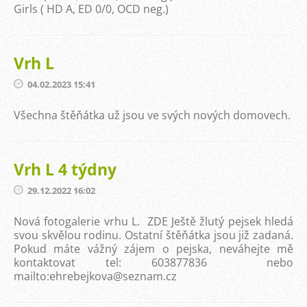
Girls ( HD A, ED 0/0, OCD neg.)
Vrh L
04.02.2023 15:41
Všechna štěňátka už jsou ve svých nových domovech.
Vrh L 4 týdny
29.12.2022 16:02
Nová fotogalerie vrhu L. ZDE Ještě žlutý pejsek hledá
svou skvělou rodinu. Ostatní štěňátka jsou již zadaná.
Pokud máte vážný zájem o pejska, neváhejte mě
kontaktovat tel: 603877836 nebo
mailto:ehrebejkova@seznam.cz