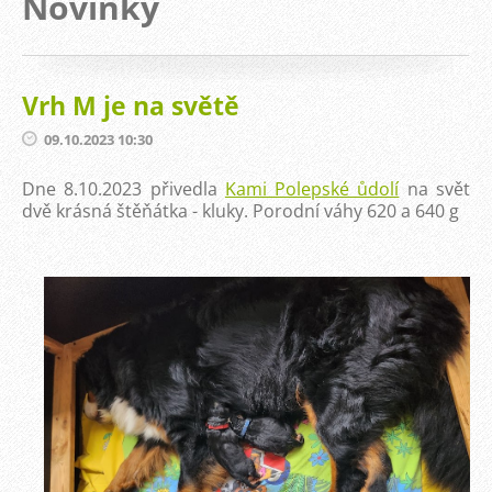
Novinky
Vrh M je na světě
09.10.2023 10:30
Dne 8.10.2023 přivedla
Kami Polepské ůdolí
na svět
dvě krásná štěňátka - kluky. Porodní váhy 620 a 640 g