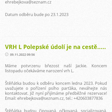
ehrebejkova@seznam.cz
Datum odběru bude po 23.1.2023
VRH L Polepské údolí je na cestě.....
09.11.2022 09:56
Máme potvrzenu březost naší Jackie. Koncem
listopadu očekáváme narození vrh L.
Štěňátka budou k odběru koncem ledna 2023. Pokud
uvažujete o pořízení psího parťáka, neváhejte nás
kontaktovat. Již nyní přijímáme předběžné rezervace!
Email: ehrebejkova@seznam.cz, tel.: +420603877836
Štěňátka budou čipovaná, očkovaná, socializovaná,